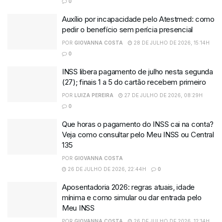
0
Auxílio por incapacidade pelo Atestmed: como
pedir o benefício sem perícia presencial
POR
GIOVANNA COSTA
28 DE JULHO DE 2026, 15:14H
0
INSS libera pagamento de julho nesta segunda
(27); finais 1 a 5 do cartão recebem primeiro
POR
LUIZA PEREIRA
27 DE JULHO DE 2026, 08:29H
0
Que horas o pagamento do INSS cai na conta?
Veja como consultar pelo Meu INSS ou Central
135
POR
GIOVANNA COSTA
26 DE JULHO DE 2026, 22:44H
0
Aposentadoria 2026: regras atuais, idade
mínima e como simular ou dar entrada pelo
Meu INSS
POR
GIOVANNA COSTA
26 DE JULHO DE 2026, 12:14H