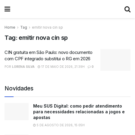
Home
Tag
emitir nova cin sp
Tag:
emitir nova cin sp
CIN gratuita em São Paulo: novo documento
com CPF integrado substitui o RG em 2026
POR
LORENA SILVA
17 DE MAIO DE 2026, 21:39H
0
Novidades
Meu SUS Digital: como pedir atendimento
para necessidades relacionadas a jogos e
apostas
5 DE AGOSTO DE 2026, 15:05H