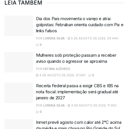
LEIA TAMBÉM
Dia dos Pais movimenta o varejo e atrai
golpistas: Febraban orienta cuidado com Pix e
links falsos
POR
LORENA SILVA
5 DE AGOSTO DE 2026, 09:44H
0
Mulheres sob proteção passam a receber
aviso quando o agressor se aproxima
POR
FATIMA AZEVEDO
4 DE AGOSTO DE 2026, 21:59H
0
Receita Federal passa a exigir CBS e IBS na
nota fiscal: implementação será gradual até
janeiro de 2027
POR
LORENA SILVA
4 DE AGOSTO DE 2026, 11:05H
0
Inmet prevê agosto com calor até 2°C acima
da média e mais chuva no Rio Grande do Sul