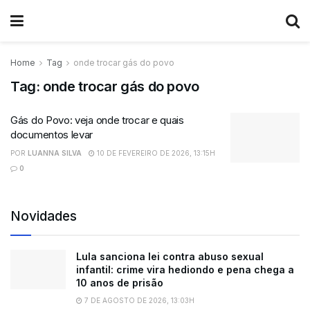
Home
Tag
onde trocar gás do povo
Tag:
onde trocar gás do povo
Gás do Povo: veja onde trocar e quais
documentos levar
POR
LUANNA SILVA
10 DE FEVEREIRO DE 2026, 13:15H
0
Novidades
Lula sanciona lei contra abuso sexual
infantil: crime vira hediondo e pena chega a
10 anos de prisão
7 DE AGOSTO DE 2026, 13:03H