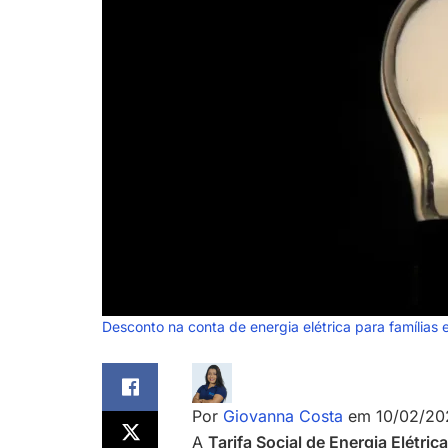
Desconto na conta de energia elétrica para famílias 
Por
Giovanna Costa
em 10/02/20
A
Tarifa Social de Energia Elétric