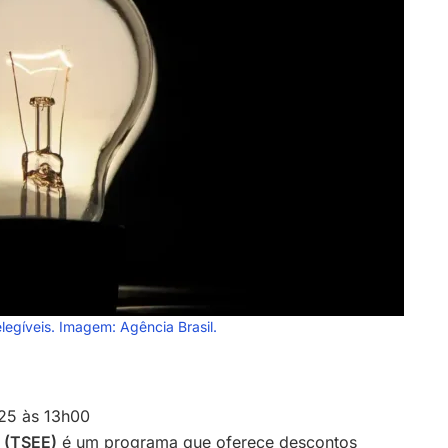
elegíveis. Imagem: Agência Brasil.
25 às 13h00
a (TSEE)
é um programa que oferece descontos