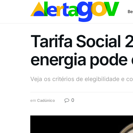
Be
Tarifa Social
energia pode
Veja os critérios de elegibilidade e c
0
em
Cadúnico