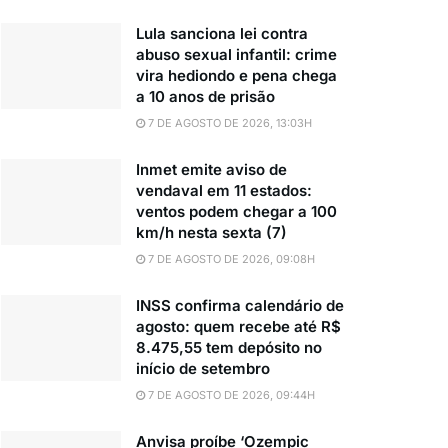
Lula sanciona lei contra
abuso sexual infantil: crime
vira hediondo e pena chega
a 10 anos de prisão
7 DE AGOSTO DE 2026, 13:03H
Inmet emite aviso de
vendaval em 11 estados:
ventos podem chegar a 100
km/h nesta sexta (7)
7 DE AGOSTO DE 2026, 09:08H
INSS confirma calendário de
agosto: quem recebe até R$
8.475,55 tem depósito no
início de setembro
7 DE AGOSTO DE 2026, 09:44H
Anvisa proíbe ‘Ozempic